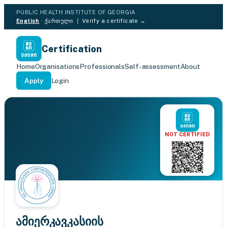
PUBLIC HEALTH INSTITUTE OF GEORGIA
English
·
ქართული
|
Verify a certificate →
Certification
Home
Organisations
Professionals
Self-assessment
About
Apply
Login
NOT CERTIFIED
ამიერკავკასიის