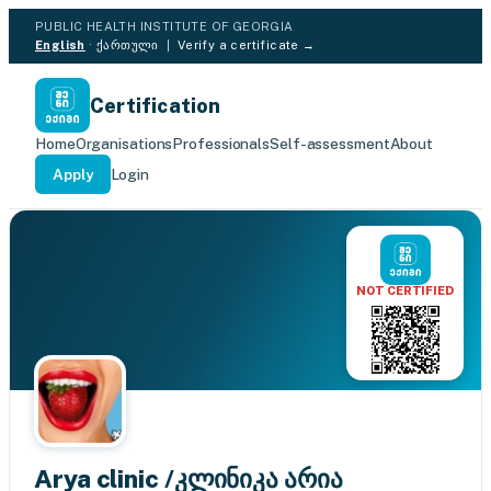
PUBLIC HEALTH INSTITUTE OF GEORGIA
English
·
ქართული
|
Verify a certificate →
Certification
Home
Organisations
Professionals
Self-assessment
About
Apply
Login
NOT CERTIFIED
Arya clinic /კლინიკა არია