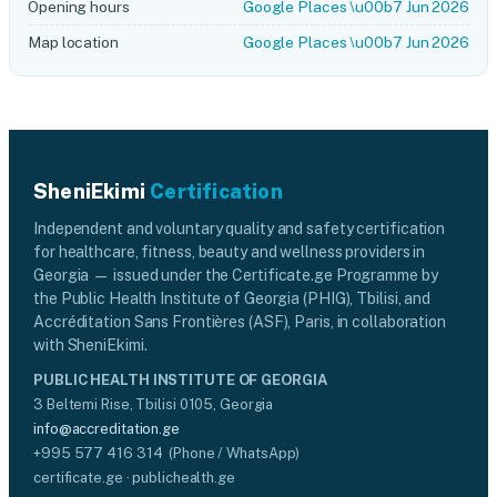
Opening hours
Google Places \u00b7 Jun 2026
Map location
Google Places \u00b7 Jun 2026
SheniEkimi
Certification
Independent and voluntary quality and safety certification
for healthcare, fitness, beauty and wellness providers in
Georgia — issued under the Certificate.ge Programme by
the Public Health Institute of Georgia (PHIG), Tbilisi, and
Accréditation Sans Frontières (ASF), Paris, in collaboration
with SheniEkimi.
PUBLIC HEALTH INSTITUTE OF GEORGIA
3 Beltemi Rise, Tbilisi 0105, Georgia
info@accreditation.ge
+995 577 416 314 (Phone / WhatsApp)
certificate.ge · publichealth.ge