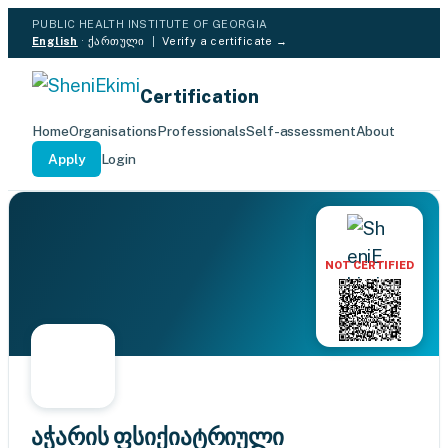
PUBLIC HEALTH INSTITUTE OF GEORGIA
English
·
ქართული
|
Verify a certificate →
Certification
Home
Organisations
Professionals
Self-assessment
About
Apply
Login
NOT CERTIFIED
აჭარის ფსიქიატრიული