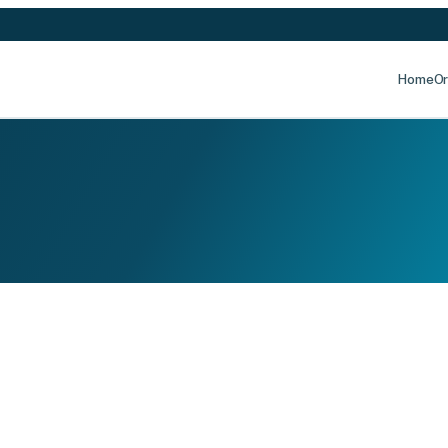
Home
Or