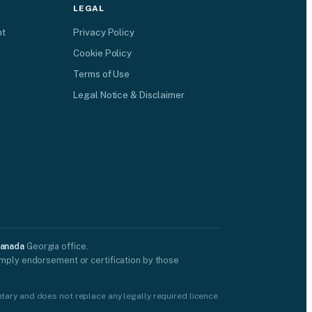
LEGAL
nt
Privacy Policy
Cookie Policy
Terms of Use
Legal Notice & Disclaimer
Canada
Georgia office.
imply endorsement or certification by those
untary and does not replace any legally required licence.