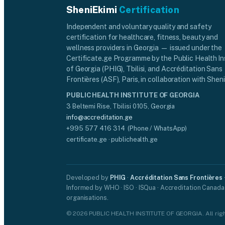
SheniEkimi
Certification
Independent and voluntary quality and safety
certification for healthcare, fitness, beauty and
wellness providers in Georgia — issued under the
Certificate.ge Programme by the Public Health In
of Georgia (PHIG), Tbilisi, and Accréditation Sans
Frontières (ASF), Paris, in collaboration with Sheni
PUBLIC HEALTH INSTITUTE OF GEORGIA
3 Beltemi Rise, Tbilisi 0105, Georgia
info@accreditation.ge
+995 577 416 314 (Phone / WhatsApp)
certificate.ge · publichealth.ge
Developed by
PHIG
·
Accréditation Sans Frontières
Informed by WHO · ISO · ISQua · Accreditation Canada
organisations.
© 2026 PUBLIC HEALTH INSTITUTE OF GEORGIA. All righ