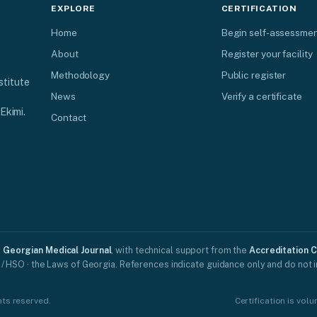
EXPLORE
CERTIFICATION
Home
Begin self-assessme
About
Register your facility
Methodology
Public register
stitute
News
Verify a certificate
Ekimi.
Contact
·
Georgian Medical Journal
, with technical support from the
Accreditation 
 / HSO · the Laws of Georgia. References indicate guidance only and do not 
ts reserved.
Certification is vol