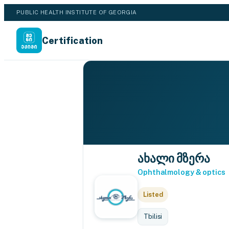
PUBLIC HEALTH INSTITUTE OF GEORGIA
Certification
ახალი მზერა
Ophthalmology & optics
Listed
Tbilisi