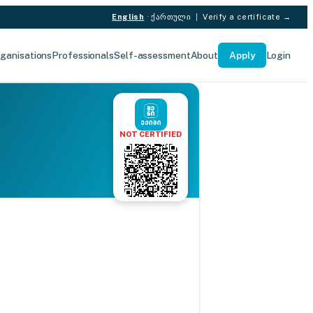
English
·
ქართული
|
Verify a certificate →
ganisations
Professionals
Self-assessment
About
Apply
Login
NOT CERTIFIED