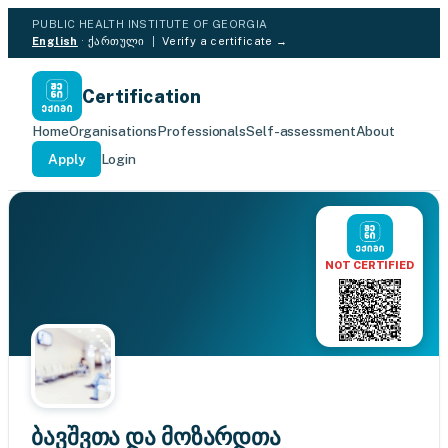
PUBLIC HEALTH INSTITUTE OF GEORGIA
English
·
ქართული
|
Verify a certificate →
Certification
Home
Organisations
Professionals
Self-assessment
About
Apply
Login
NOT CERTIFIED
ბავშვთა და მოზარდთა