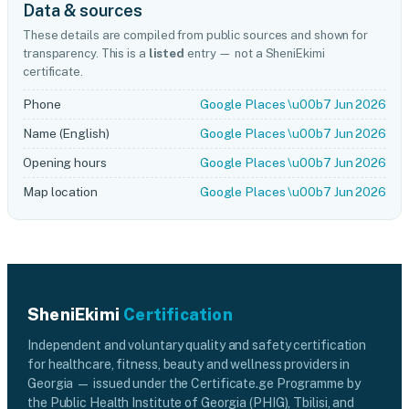
Data & sources
These details are compiled from public sources and shown for
transparency. This is a
listed
entry — not a SheniEkimi
certificate.
Phone
Google Places \u00b7 Jun 2026
Name (English)
Google Places \u00b7 Jun 2026
Opening hours
Google Places \u00b7 Jun 2026
Map location
Google Places \u00b7 Jun 2026
SheniEkimi
Certification
Independent and voluntary quality and safety certification
for healthcare, fitness, beauty and wellness providers in
Georgia — issued under the Certificate.ge Programme by
the Public Health Institute of Georgia (PHIG), Tbilisi, and