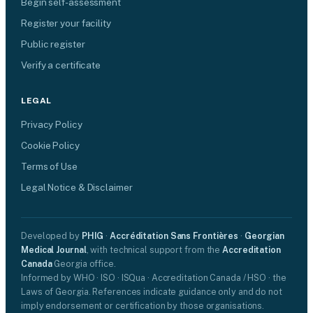
Begin self-assessment
Register your facility
Public register
Verify a certificate
LEGAL
Privacy Policy
Cookie Policy
Terms of Use
Legal Notice & Disclaimer
Developed by
PHIG
·
Accréditation Sans Frontières
·
Georgian
Medical Journal
, with technical support from the
Accreditation
Canada
Georgia office.
Informed by WHO · ISO · ISQua · Accreditation Canada / HSO · the
Laws of Georgia. References indicate guidance only and do not
imply endorsement or certification by those organisations.