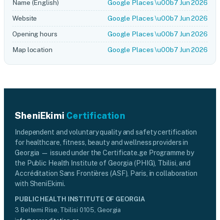
Name (English)
Google Places \u00b7 Jun 2026
Website
Google Places \u00b7 Jun 2026
Opening hours
Google Places \u00b7 Jun 2026
Map location
Google Places \u00b7 Jun 2026
SheniEkimi
Certification
Independent and voluntary quality and safety certification
for healthcare, fitness, beauty and wellness providers in
Georgia — issued under the Certificate.ge Programme by
the Public Health Institute of Georgia (PHIG), Tbilisi, and
Accréditation Sans Frontières (ASF), Paris, in collaboration
with SheniEkimi.
PUBLIC HEALTH INSTITUTE OF GEORGIA
3 Beltemi Rise, Tbilisi 0105, Georgia