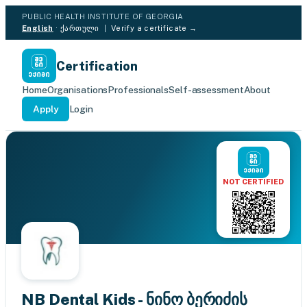
PUBLIC HEALTH INSTITUTE OF GEORGIA
English
·
ქართული
|
Verify a certificate →
Certification
Home
Organisations
Professionals
Self-assessment
About
Apply
Login
NOT CERTIFIED
NB Dental Kids - ნინო ბერიძის