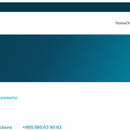
Home
Or
 cosmetic
ctions
+995 595 63 90 63