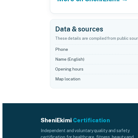
Data & sources
These details are compiled from public sour
Phone
Name (English)
Opening hours
Map location
SheniEkimi
Certification
Independent and voluntary quality and safety
certification for healthcare, fitness, beauty and