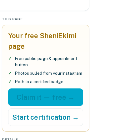
THIS PAGE
Your free SheniEkimi
page
Free public page & appointment
button
Photos pulled from your Instagram
Path to a certified badge
Claim it — free →
Start certification →
DETAILS