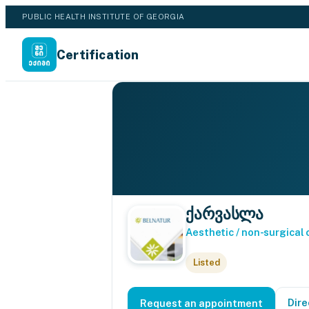
PUBLIC HEALTH INSTITUTE OF GEORGIA
Certification
ქარვასლა
Aesthetic / non-surgical
Listed
Dire
Request an appointment