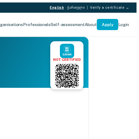
English
·
ქართული
|
Verify a certificate →
ganisations
Professionals
Self-assessment
About
Apply
Login
NOT CERTIFIED