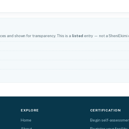
ces and shown for transparency. This is a
listed
entry — not a SheniEkimi c
EXPLORE
CERTIFICATION
Home
Begin self-assessme
About
Register your facility