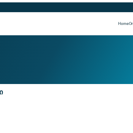
Home
Or
ი