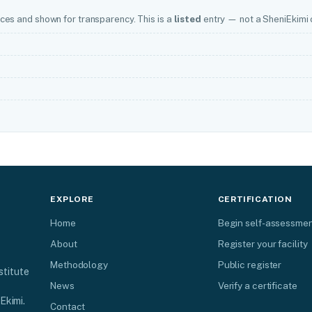
ces and shown for transparency. This is a
listed
entry — not a SheniEkimi c
EXPLORE
CERTIFICATION
Home
Begin self-assessme
About
Register your facility
Methodology
Public register
stitute
News
Verify a certificate
Ekimi.
Contact