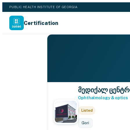
PUBLIC HEALTH INSTITUTE OF GEORGIA
Certification
მედიქალ ცენტრ
Ophthalmology & optics
Listed
Gori