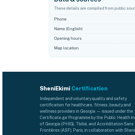
These details are compiled from public sour
Phone
Name (English)
Opening hours
Map location
SheniEkimi
Certification
Independent and voluntary quality and safety
certification for healthcare, fitness, beauty and
wellness providers in Georgia — issued under the
Certificate.ge Programme by the Public Health In
of Georgia (PHIG), Tbilisi, and Accréditation Sans
Frontières (ASF), Paris, in collaboration with Sheni