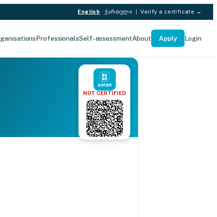
English
·
ქართული
|
Verify a certificate →
ganisations
Professionals
Self-assessment
About
Apply
Login
NOT CERTIFIED