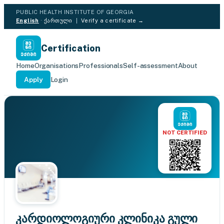
PUBLIC HEALTH INSTITUTE OF GEORGIA
English
·
ქართული
|
Verify a certificate →
Certification
Home
Organisations
Professionals
Self-assessment
About
Apply
Login
NOT CERTIFIED
კარდიოლოგიური კლინიკა გული