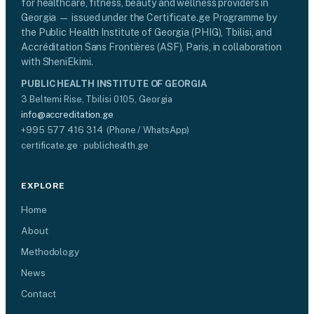
for healthcare, fitness, beauty and wellness providers in
Georgia — issued under the Certificate.ge Programme by
the Public Health Institute of Georgia (PHIG), Tbilisi, and
Accréditation Sans Frontières (ASF), Paris, in collaboration
with SheniEkimi.
PUBLIC HEALTH INSTITUTE OF GEORGIA
3 Beltemi Rise, Tbilisi 0105, Georgia
info@accreditation.ge
+995 577 416 314 (Phone / WhatsApp)
certificate.ge · publichealth.ge
EXPLORE
Home
About
Methodology
News
Contact