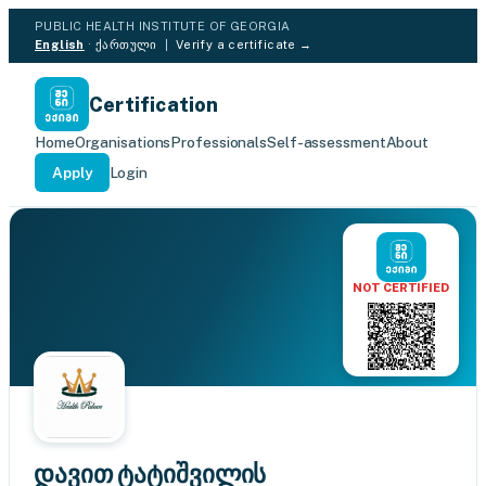
PUBLIC HEALTH INSTITUTE OF GEORGIA
English
·
ქართული
|
Verify a certificate →
Certification
Home
Organisations
Professionals
Self-assessment
About
Apply
Login
NOT CERTIFIED
დავით ტატიშვილის