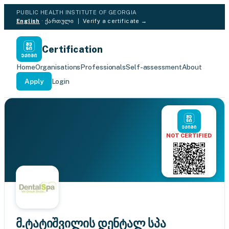
PUBLIC HEALTH INSTITUTE OF GEORGIA
English
·
ქართული
|
Verify a certificate →
Certification
Home
Organisations
Professionals
Self-assessment
About
Apply
Login
NOT CERTIFIED
მ.ტატიშვილის დენტალ სპა