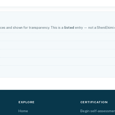
ces and shown for transparency. This is a
listed
entry — not a SheniEkimi c
EXPLORE
CERTIFICATION
Home
Begin self-assessme