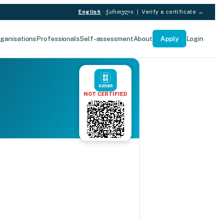
English
·
ქართული
|
Verify a certificate →
ganisations
Professionals
Self-assessment
About
Apply
Login
NOT CERTIFIED