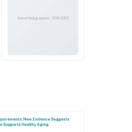
Advertising space · 300×250
quirements: New Evidence Suggests
ke Supports Healthy Aging