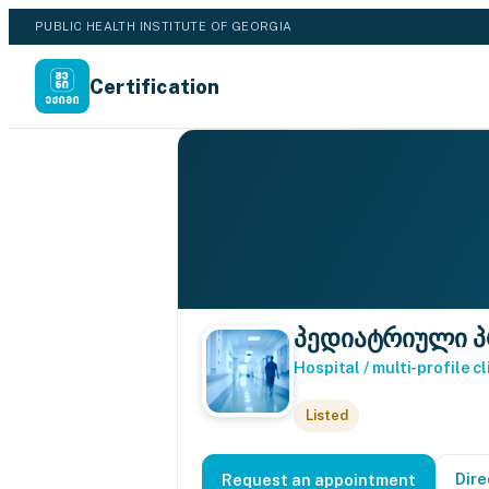
PUBLIC HEALTH INSTITUTE OF GEORGIA
Certification
პედიატრიული პ
Hospital / multi-profile cl
Listed
Dire
Request an appointment