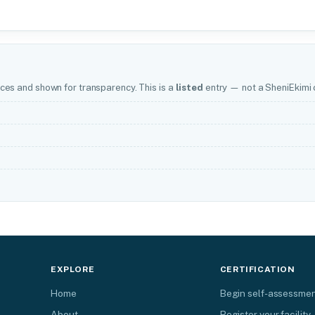
ces and shown for transparency. This is a
listed
entry — not a SheniEkimi c
EXPLORE
CERTIFICATION
Home
Begin self-assessme
About
Register your facility