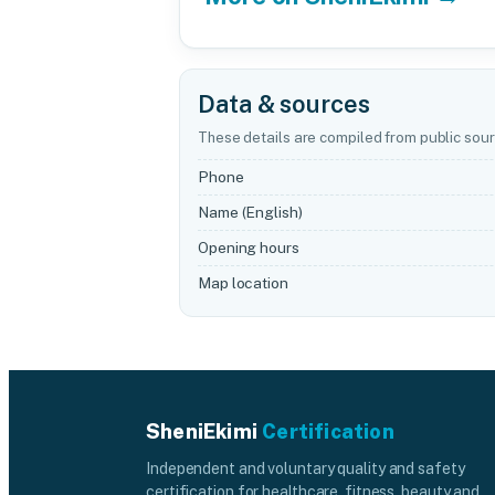
Data & sources
These details are compiled from public sour
Phone
Name (English)
Opening hours
Map location
SheniEkimi
Certification
Independent and voluntary quality and safety
certification for healthcare, fitness, beauty and