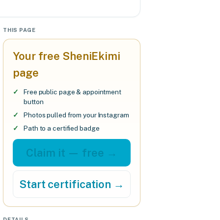
THIS PAGE
Your free SheniEkimi
page
Free public page & appointment
button
Photos pulled from your Instagram
Path to a certified badge
Claim it — free →
Start certification →
DETAILS