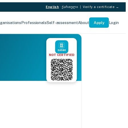
English
·
ქართული
|
Verify a certificate →
ganisations
Professionals
Self-assessment
About
Apply
Login
NOT CERTIFIED