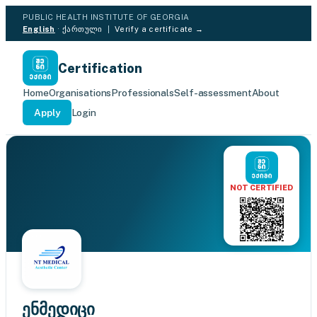
PUBLIC HEALTH INSTITUTE OF GEORGIA
English
·
ქართული
|
Verify a certificate →
Certification
Home
Organisations
Professionals
Self-assessment
About
Apply
Login
NOT CERTIFIED
ენმედიცი