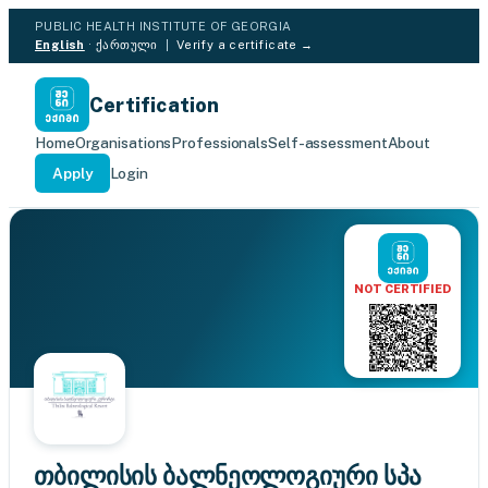
PUBLIC HEALTH INSTITUTE OF GEORGIA
English
·
ქართული
|
Verify a certificate →
Certification
Home
Organisations
Professionals
Self-assessment
About
Apply
Login
NOT CERTIFIED
თბილისის ბალნეოლოგიური სპა