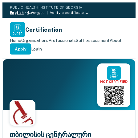
PUBLIC HEALTH INSTITUTE OF GEORGIA
English
·
ქართული
|
Verify a certificate →
Certification
Home
Organisations
Professionals
Self-assessment
About
Apply
Login
NOT CERTIFIED
თბილისის ცენტრალური