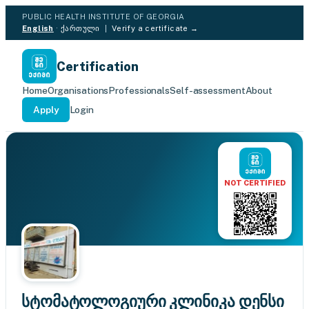
PUBLIC HEALTH INSTITUTE OF GEORGIA
English
·
ქართული
|
Verify a certificate →
Certification
Home
Organisations
Professionals
Self-assessment
About
Apply
Login
NOT CERTIFIED
სტომატოლოგიური კლინიკა დენსი