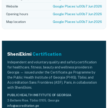
Website
Google Places \u00b7 Jun 2026
Opening hours
Google Places \u00b7 Jun 2026
Map location
Google Places \u00b7 Jun 2026
SheniEkimi
Certification
Independent and voluntary quality and safety certification
for healthcare, fitness, beauty and wellness providers in
Georgia — issued under the Certificate.ge Programme by
the Public Health Institute of Georgia (PHIG), Tbilisi, and
Accréditation Sans Frontières (ASF), Paris, in collaboration
with SheniEkimi.
PUBLIC HEALTH INSTITUTE OF GEORGIA
3 Beltemi Rise, Tbilisi 0105, Georgia
info@accreditation.ge