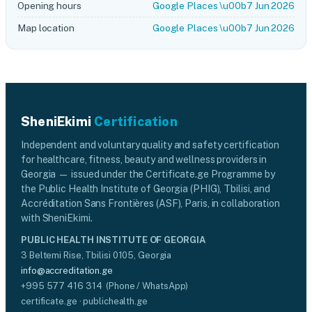
Opening hours
Google Places \u00b7 Jun 2026
Map location
Google Places \u00b7 Jun 2026
SheniEkimi
Certification
Independent and voluntary quality and safety certification
for healthcare, fitness, beauty and wellness providers in
Georgia — issued under the Certificate.ge Programme by
the Public Health Institute of Georgia (PHIG), Tbilisi, and
Accréditation Sans Frontières (ASF), Paris, in collaboration
with SheniEkimi.
PUBLIC HEALTH INSTITUTE OF GEORGIA
3 Beltemi Rise, Tbilisi 0105, Georgia
info@accreditation.ge
+995 577 416 314 (Phone / WhatsApp)
certificate.ge · publichealth.ge