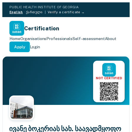
PUBLIC HEALTH INSTITUTE OF GEORGIA
English
·
ქართული
|
Verify a certificate →
Certification
Home
Organisations
Professionals
Self-assessment
About
Apply
Login
NOT CERTIFIED
ივანე ბოკერიას სახ. საავადმყოფო