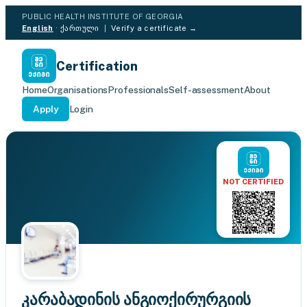
PUBLIC HEALTH INSTITUTE OF GEORGIA
English
·
ქართული
|
Verify a certificate →
Certification
Home
Organisations
Professionals
Self-assessment
About
Apply
Login
NOT CERTIFIED
კარაბადინის ანგიოქირურგიის