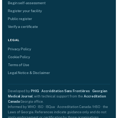
Begin self-assessment
Register your facility
Public register
Verify a certificate
LEGAL
Privacy Policy
Cookie Policy
Terms of Use
Legal Notice & Disclaimer
Developed by
PHIG
·
Accréditation Sans Frontières
·
Georgian
Medical Journal
, with technical support from the
Accreditation
Canada
Georgia office.
Informed by WHO · ISO · ISQua · Accreditation Canada / HSO · the
Laws of Georgia. References indicate guidance only and do not
imply endorsement or certification by those organisations.