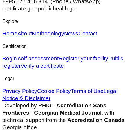
+995 577 416 314 (Phone / WhatsApp)
certificate.ge · publichealth.ge
Explore
Home
About
Methodology
News
Contact
Certification
Begin self-assessment
Register your facility
Public
register
Verify a certificate
Legal
Privacy Policy
Cookie Policy
Terms of Use
Legal
Notice & Disclaimer
Developed by
PHIG
·
Accréditation Sans
Frontières
·
Georgian Medical Journal
, with
technical support from the
Accreditation Canada
Georgia office.