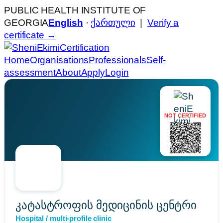
PUBLIC HEALTH INSTITUTE OF
GEORGIA
English
·
ქართული
|
Verify a
certificate →
Certification
Home
Organisations
Professionals
Self-
assessment
About
Apply
Login
NOT CERTIFIED
კატასტროფის მედიცინის ცენტრი
Hospital / multi-profile clinic