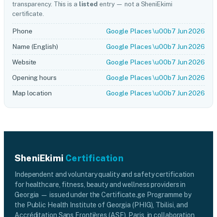
transparency. This is a
listed
entry — not a SheniEkimi
certificate.
Phone
Google Places \u00b7 Jun 2026
Name (English)
Google Places \u00b7 Jun 2026
Website
Google Places \u00b7 Jun 2026
Opening hours
Google Places \u00b7 Jun 2026
Map location
Google Places \u00b7 Jun 2026
SheniEkimi
Certification
Independent and voluntary quality and safety certification
for healthcare, fitness, beauty and wellness providers in
Georgia — issued under the Certificate.ge Programme by
the Public Health Institute of Georgia (PHIG), Tbilisi, and
Accréditation Sans Frontières (ASF), Paris, in collaboration