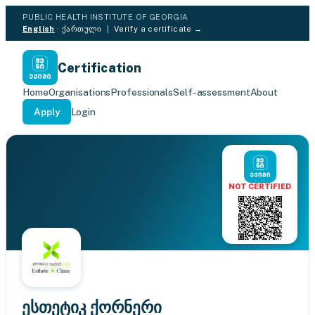
PUBLIC HEALTH INSTITUTE OF GEORGIA
English
·
ქართული
|
Verify a certificate →
Certification
Home
Organisations
Professionals
Self-assessment
About
Apply
Login
NOT CERTIFIED
ესთეტიკ ქორნერი