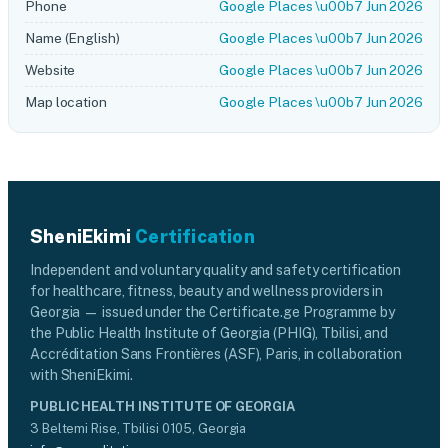
Phone
Google Places \u00b7 Jun 2026
Name (English)
Google Places \u00b7 Jun 2026
Website
Google Places \u00b7 Jun 2026
Map location
Google Places \u00b7 Jun 2026
SheniEkimi
Certification
Independent and voluntary quality and safety certification
for healthcare, fitness, beauty and wellness providers in
Georgia — issued under the Certificate.ge Programme by
the Public Health Institute of Georgia (PHIG), Tbilisi, and
Accréditation Sans Frontières (ASF), Paris, in collaboration
with SheniEkimi.
PUBLIC HEALTH INSTITUTE OF GEORGIA
3 Beltemi Rise, Tbilisi 0105, Georgia