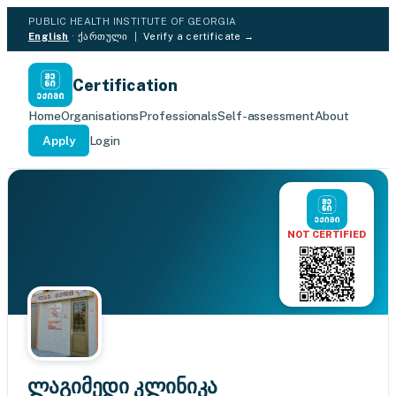
PUBLIC HEALTH INSTITUTE OF GEORGIA
English
·
ქართული
|
Verify a certificate →
Certification
Home
Organisations
Professionals
Self-assessment
About
Apply
Login
NOT CERTIFIED
ლაგიმედი კლინიკა