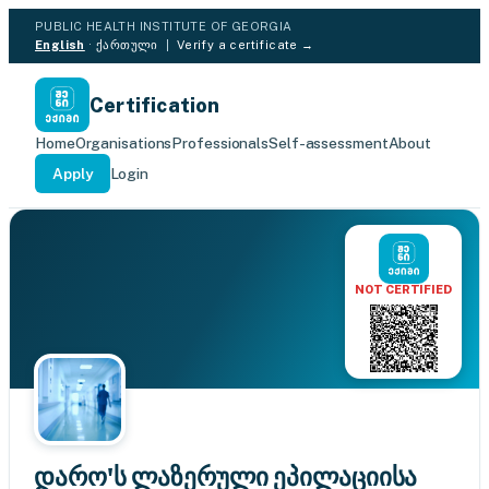
PUBLIC HEALTH INSTITUTE OF GEORGIA
English
·
ქართული
|
Verify a certificate →
Certification
Home
Organisations
Professionals
Self-assessment
About
Apply
Login
NOT CERTIFIED
დარო'ს ლაზერული ეპილაციისა