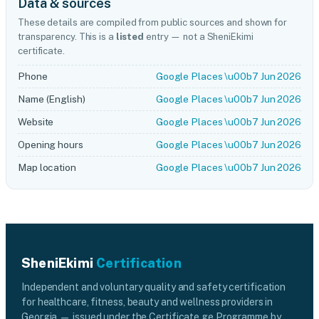
Data & sources
These details are compiled from public sources and shown for
transparency. This is a
listed
entry — not a SheniEkimi
certificate.
Phone
Google Places \u00b7 Jun 2026
Name (English)
Google Places \u00b7 Jun 2026
Website
Google Places \u00b7 Jun 2026
Opening hours
Google Places \u00b7 Jun 2026
Map location
Google Places \u00b7 Jun 2026
SheniEkimi
Certification
Independent and voluntary quality and safety certification
for healthcare, fitness, beauty and wellness providers in
Georgia — issued under the Certificate.ge Programme by