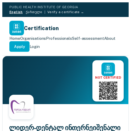
PUBLIC HEALTH INSTITUTE OF GEORGIA
English
·
ქართული
|
Verify a certificate →
Certification
Home
Organisations
Professionals
Self-assessment
About
Apply
Login
NOT CERTIFIED
ლიდერ-დენტალ ინთერნეიშენალი