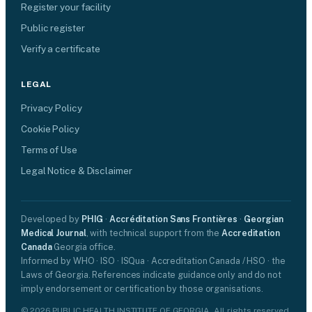
Register your facility
Public register
Verify a certificate
LEGAL
Privacy Policy
Cookie Policy
Terms of Use
Legal Notice & Disclaimer
Developed by
PHIG
·
Accréditation Sans Frontières
·
Georgian
Medical Journal
, with technical support from the
Accreditation
Canada
Georgia office.
Informed by WHO · ISO · ISQua · Accreditation Canada / HSO · the
Laws of Georgia. References indicate guidance only and do not
imply endorsement or certification by those organisations.
© 2026 PUBLIC HEALTH INSTITUTE OF GEORGIA. All rights reserved.