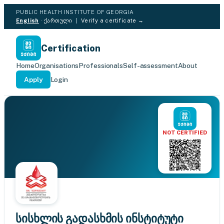
PUBLIC HEALTH INSTITUTE OF GEORGIA
English
·
ქართული
|
Verify a certificate →
Certification
Home
Organisations
Professionals
Self-assessment
About
Apply
Login
NOT CERTIFIED
სისხლის გადასხმის ინსტიტუტი