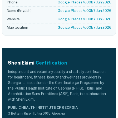
Phone
Google Places \u00b7 Jun 2026
Name (English)
Google Places \u00b7 Jun 2026
Website
Google Places \u00b7 Jun 2026
Map location
Google Places \u00b7 Jun 2026
SheniEkimi
Certification
Independent and voluntary quality and safety certification
for healthcare, fitness, beauty and wellness providers in
Georgia — issued under the Certificate.ge Programme by
the Public Health Institute of Georgia (PHIG), Tbilisi, and
Accréditation Sans Frontières (ASF), Paris, in collaboration
with SheniEkimi.
PUBLIC HEALTH INSTITUTE OF GEORGIA
3 Beltemi Rise, Tbilisi 0105, Georgia