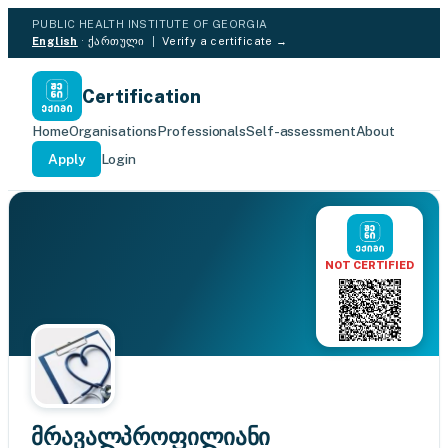
PUBLIC HEALTH INSTITUTE OF GEORGIA
English
·
ქართული
|
Verify a certificate →
Certification
Home
Organisations
Professionals
Self-assessment
About
Apply
Login
NOT CERTIFIED
მრავალპროფილიანი