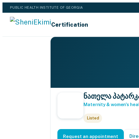
PUBLIC HEALTH INSTITUTE OF GEORGIA
Certification
ნათელა პატარკ
Maternity & women's hea
Listed
Dire
Request an appointment