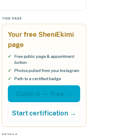
THIS PAGE
Your free SheniEkimi
page
Free public page & appointment
button
Photos pulled from your Instagram
Path to a certified badge
Claim it — free →
Start certification →
DETAILS