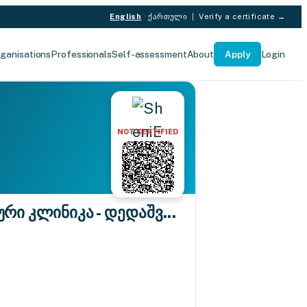
English
·
ქართული
|
Verify a certificate →
ganisations
Professionals
Self-assessment
About
Apply
Login
NOT CERTIFIED
 კლინიკა - დედაშვ...