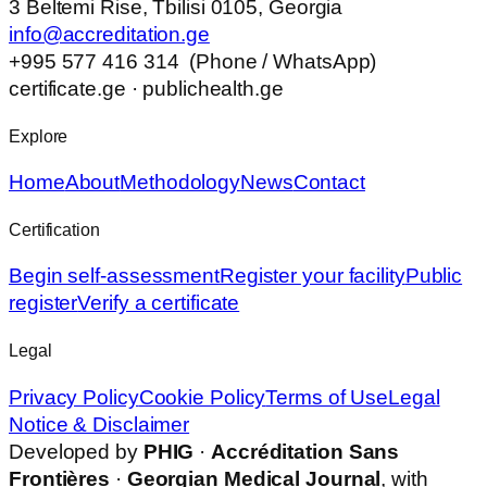
3 Beltemi Rise, Tbilisi 0105, Georgia
info@accreditation.ge
+995 577 416 314 (Phone / WhatsApp)
certificate.ge · publichealth.ge
Explore
Home
About
Methodology
News
Contact
Certification
Begin self-assessment
Register your facility
Public
register
Verify a certificate
Legal
Privacy Policy
Cookie Policy
Terms of Use
Legal
Notice & Disclaimer
Developed by
PHIG
·
Accréditation Sans
Frontières
·
Georgian Medical Journal
, with