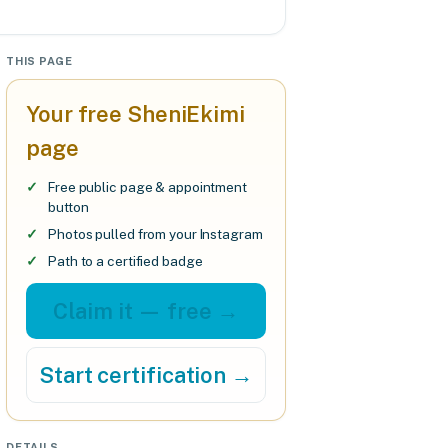
THIS PAGE
Your free SheniEkimi
page
Free public page & appointment
button
Photos pulled from your Instagram
Path to a certified badge
Claim it — free →
Start certification →
DETAILS