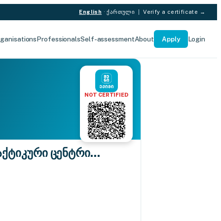
English
·
ქართული
|
Verify a certificate →
ganisations
Professionals
Self-assessment
About
Apply
Login
NOT CERTIFIED
ტიკური ცენტრი...