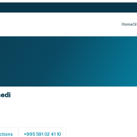
Home
Or
edi
ctions
+995 591 02 41 10