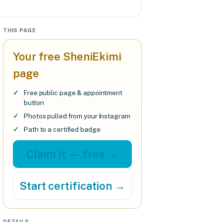
THIS PAGE
Your free SheniEkimi
page
Free public page & appointment
button
Photos pulled from your Instagram
Path to a certified badge
Claim it — free →
Start certification →
DETAILS