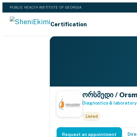
PUBLIC HEALTH INSTITUTE OF GEORGIA
Certification
ორსმედი / Orsm
Diagnostics & laboratory
Listed
Dire
Request an appointment