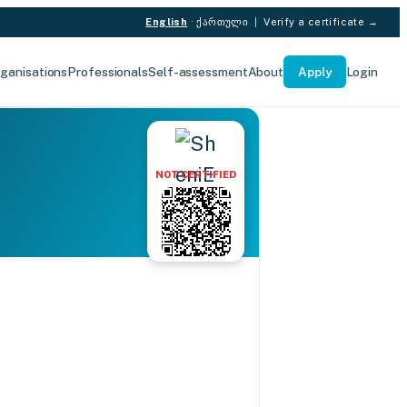
English
·
ქართული
|
Verify a certificate →
ganisations
Professionals
Self-assessment
About
Apply
Login
NOT CERTIFIED