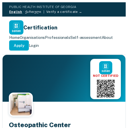
PUBLIC HEALTH INSTITUTE OF GEORGIA
English
·
ქართული
|
Verify a certificate →
Certification
Home
Organisations
Professionals
Self-assessment
About
Apply
Login
NOT CERTIFIED
Osteopathic Center