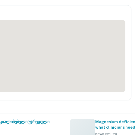
სპეციალიზებული უჯრედული
Magnesium deficienc
what clinicians nee
news.gmj.ge