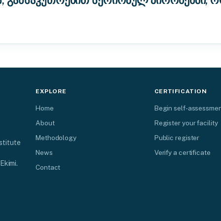
ს, განსაკუთრებით სერიოზულ პირობებში, 
EXPLORE
CERTIFICATION
Home
Begin self-assessme
About
Register your facility
Methodology
Public register
stitute
News
Verify a certificate
Ekimi.
Contact