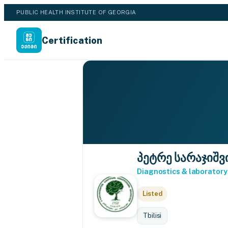
PUBLIC HEALTH INSTITUTE OF GEORGIA
Certification
პეტრე სარაჯიშ
Diagnostics & laboratory
Listed
Tbilisi