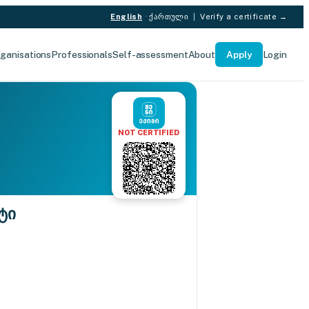
English
·
ქართული
|
Verify a certificate →
ganisations
Professionals
Self-assessment
About
Apply
Login
NOT CERTIFIED
ტი