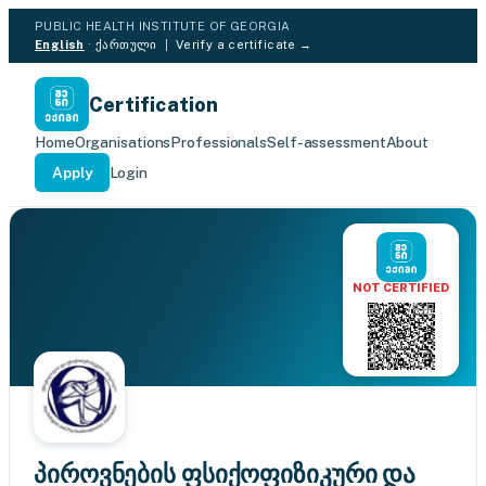
PUBLIC HEALTH INSTITUTE OF GEORGIA
English
·
ქართული
|
Verify a certificate →
Certification
Home
Organisations
Professionals
Self-assessment
About
Apply
Login
NOT CERTIFIED
პიროვნების ფსიქოფიზიკური და