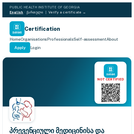
PUBLIC HEALTH INSTITUTE OF GEORGIA
English
·
ქართული
|
Verify a certificate →
Certification
Home
Organisations
Professionals
Self-assessment
About
Apply
Login
NOT CERTIFIED
პრევენციული მედიცინისა და