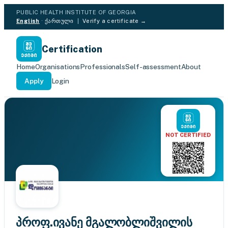
PUBLIC HEALTH INSTITUTE OF GEORGIA
English
·
ქართული
|
Verify a certificate →
Certification
Home
Organisations
Professionals
Self-assessment
About
Apply
Login
NOT CERTIFIED
პროფ.ივანე მგალობლიშვილის