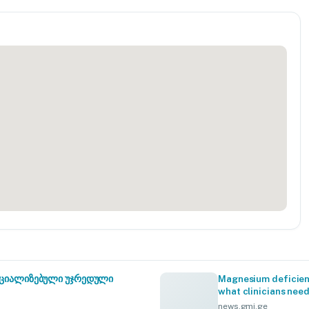
სპეციალიზებული უჯრედული
Magnesium deficienc
what clinicians nee
news.gmj.ge