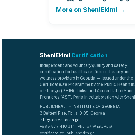
More on SheniEkimi →
SheniEkimi
Certification
Independent and voluntary quality and safety
certification for healthcare, fitness, beauty and
wellness providers in Georgia — issued under the
Certificate.ge Programme by the Public Health In
of Georgia (PHIG), Tbilisi, and Accréditation Sans
Frontières (ASF), Paris, in collaboration with Sheni
PUBLIC HEALTH INSTITUTE OF GEORGIA
3 Beltemi Rise, Tbilisi 0105, Georgia
info@accreditation.ge
+995 577 416 314 (Phone / WhatsApp)
certificate.ge · publichealth.ge