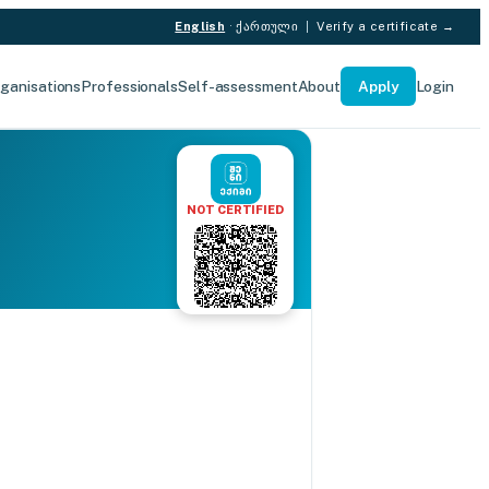
English
·
ქართული
|
Verify a certificate →
ganisations
Professionals
Self-assessment
About
Apply
Login
NOT CERTIFIED