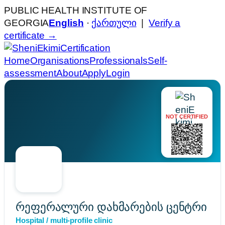
PUBLIC HEALTH INSTITUTE OF
GEORGIA
English
·
ქართული
|
Verify a
certificate →
Certification
Home
Organisations
Professionals
Self-
assessment
About
Apply
Login
NOT CERTIFIED
რეფერალური დახმარების ცენტრი
Hospital / multi-profile clinic