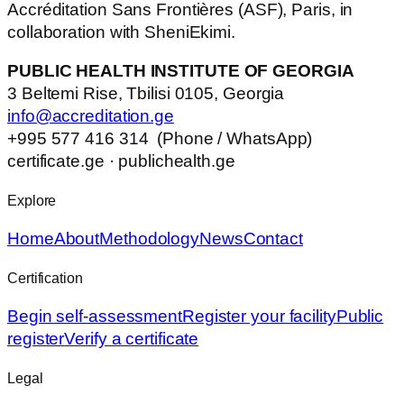
Accréditation Sans Frontières (ASF), Paris, in
collaboration with SheniEkimi.
PUBLIC HEALTH INSTITUTE OF GEORGIA
3 Beltemi Rise, Tbilisi 0105, Georgia
info@accreditation.ge
+995 577 416 314 (Phone / WhatsApp)
certificate.ge · publichealth.ge
Explore
Home
About
Methodology
News
Contact
Certification
Begin self-assessment
Register your facility
Public
register
Verify a certificate
Legal