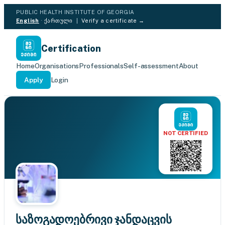
PUBLIC HEALTH INSTITUTE OF GEORGIA
English
·
ქართული
|
Verify a certificate →
Certification
Home
Organisations
Professionals
Self-assessment
About
Apply
Login
NOT CERTIFIED
საზოგადოებრივი ჯანდაცვის