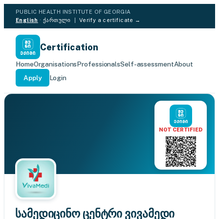
PUBLIC HEALTH INSTITUTE OF GEORGIA
English
·
ქართული
|
Verify a certificate →
Certification
Home
Organisations
Professionals
Self-assessment
About
Apply
Login
NOT CERTIFIED
სამედიცინო ცენტრი ვივამედი