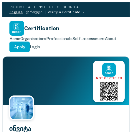
PUBLIC HEALTH INSTITUTE OF GEORGIA
English
·
ქართული
|
Verify a certificate →
Certification
Home
Organisations
Professionals
Self-assessment
About
Apply
Login
NOT CERTIFIED
ინვიტა