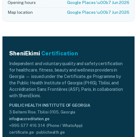
Opening hours
Google Places \u00b7 Jun 2026
Map location
Google Places \u00b7 Jun 2026
SheniEkimi
Certification
Independent and voluntary quality and safety certification
for healthcare, fitness, beauty and wellness providers in
Georgia — issued under the Certificate.ge Programme by
the Public Health Institute of Georgia (PHIG), Tbilisi, and
Accréditation Sans Frontières (ASF), Paris, in collaboration
with SheniEkimi.
PUBLIC HEALTH INSTITUTE OF GEORGIA
3 Beltemi Rise, Tbilisi 0105, Georgia
info@accreditation.ge
+995 577 416 314 (Phone / WhatsApp)
certificate.ge · publichealth.ge