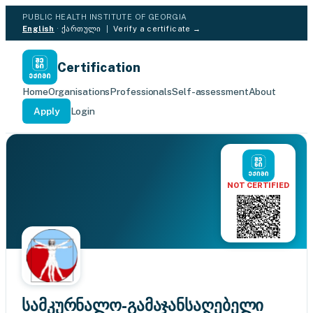
PUBLIC HEALTH INSTITUTE OF GEORGIA
English
·
ქართული
|
Verify a certificate →
Certification
Home
Organisations
Professionals
Self-assessment
About
Apply
Login
NOT CERTIFIED
სამკურნალო-გამაჯანსაღებელი