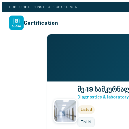
PUBLIC HEALTH INSTITUTE OF GEORGIA
Certification
მე-19 სამკურნ
Diagnostics & laboratory
Listed
Tbilisi