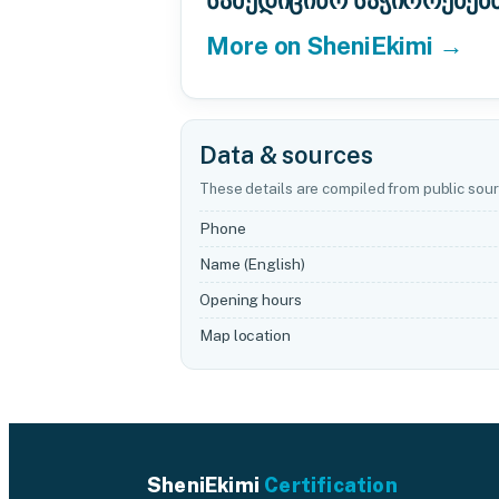
სამედიცინო საჭიროებებ
More on SheniEkimi →
Data & sources
These details are compiled from public sour
Phone
Name (English)
Opening hours
Map location
SheniEkimi
Certification