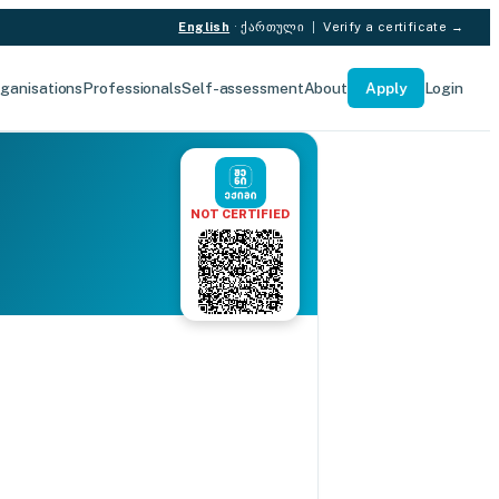
English
·
ქართული
|
Verify a certificate →
ganisations
Professionals
Self-assessment
About
Apply
Login
NOT CERTIFIED