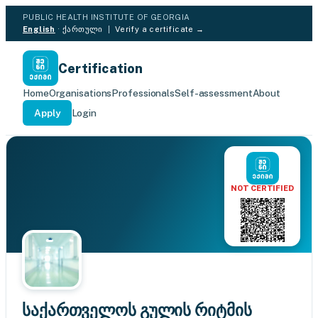
PUBLIC HEALTH INSTITUTE OF GEORGIA
English
·
ქართული
|
Verify a certificate →
Certification
Home
Organisations
Professionals
Self-assessment
About
Apply
Login
NOT CERTIFIED
საქართველოს გულის რიტმის