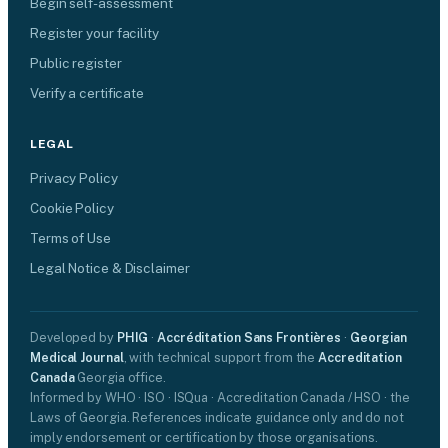
Begin self-assessment
Register your facility
Public register
Verify a certificate
LEGAL
Privacy Policy
Cookie Policy
Terms of Use
Legal Notice & Disclaimer
Developed by
PHIG
·
Accréditation Sans Frontières
·
Georgian
Medical Journal
, with technical support from the
Accreditation
Canada
Georgia office.
Informed by WHO · ISO · ISQua · Accreditation Canada / HSO · the
Laws of Georgia. References indicate guidance only and do not
imply endorsement or certification by those organisations.