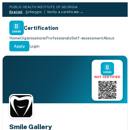
PUBLIC HEALTH INSTITUTE OF GEORGIA
English
·
ქართული
|
Verify a certificate →
Certification
Home
Organisations
Professionals
Self-assessment
About
Apply
Login
NOT CERTIFIED
Smile Gallery