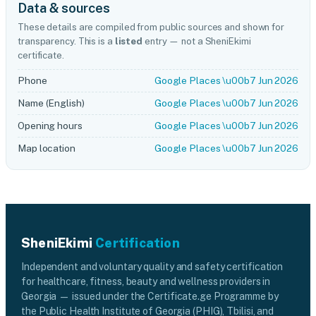
Data & sources
These details are compiled from public sources and shown for
transparency. This is a
listed
entry — not a SheniEkimi
certificate.
Phone
Google Places \u00b7 Jun 2026
Name (English)
Google Places \u00b7 Jun 2026
Opening hours
Google Places \u00b7 Jun 2026
Map location
Google Places \u00b7 Jun 2026
SheniEkimi
Certification
Independent and voluntary quality and safety certification
for healthcare, fitness, beauty and wellness providers in
Georgia — issued under the Certificate.ge Programme by
the Public Health Institute of Georgia (PHIG), Tbilisi, and