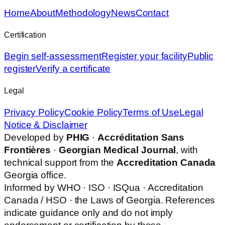
Home
About
Methodology
News
Contact
Certification
Begin self-assessment
Register your facility
Public
register
Verify a certificate
Legal
Privacy Policy
Cookie Policy
Terms of Use
Legal
Notice & Disclaimer
Developed by
PHIG
·
Accréditation Sans
Frontières
·
Georgian Medical Journal
, with
technical support from the
Accreditation Canada
Georgia office.
Informed by WHO · ISO · ISQua · Accreditation
Canada / HSO · the Laws of Georgia. References
indicate guidance only and do not imply