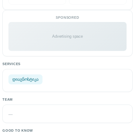
SPONSORED
Advertising space
SERVICES
დიაგნოსტიკა
TEAM
—
GOOD TO KNOW