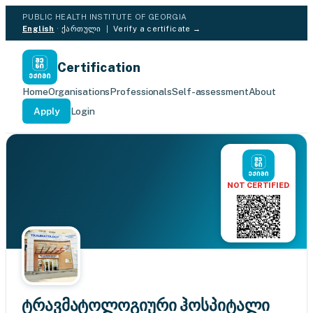
PUBLIC HEALTH INSTITUTE OF GEORGIA
English
·
ქართული
|
Verify a certificate →
Certification
Home
Organisations
Professionals
Self-assessment
About
Apply
Login
NOT CERTIFIED
ტრავმატოლოგიური ჰოსპიტალი