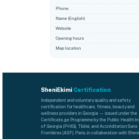
Phone
Name (English)
Website
Opening hours
Map location
SheniEkimi
Certification
Independent and voluntary quality and safety
certification for healthcare, fitness, beauty and
wellness providers in Georgia — issued under the
Certificate.ge Programme by the Public Health In
of Georgia (PHIG), Tbilisi, and Accréditation Sans
Frontières (ASF), Paris, in collaboration with Sheni