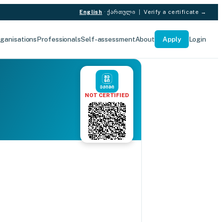
English
·
ქართული
|
Verify a certificate →
ganisations
Professionals
Self-assessment
About
Apply
Login
NOT CERTIFIED