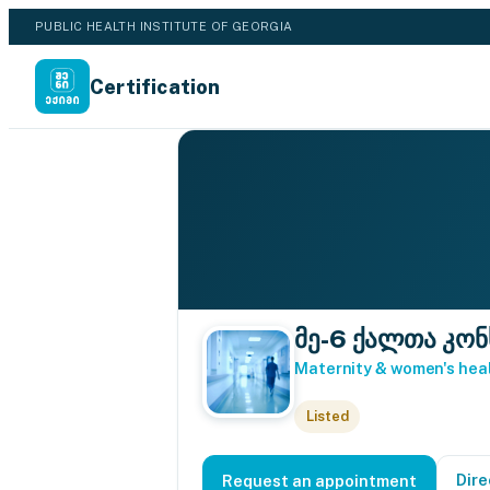
PUBLIC HEALTH INSTITUTE OF GEORGIA
Certification
მე-6 ქალთა კო
Maternity & women's hea
Listed
Dire
Request an appointment