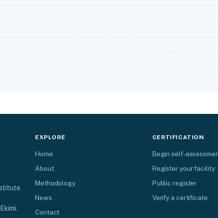
EXPLORE
CERTIFICATION
Home
Begin self-assessme
About
Register your facility
Methodology
Public register
stitute
News
Verify a certificate
Ekimi.
Contact