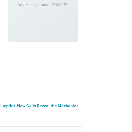
Advertising space · 300×250
Blueprint: How Cells Reveal the Mechanics