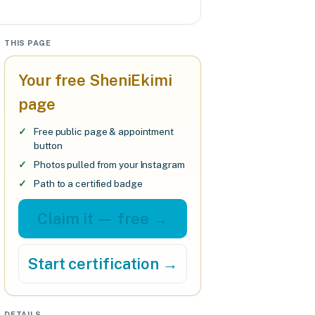
THIS PAGE
Your free SheniEkimi
page
Free public page & appointment
button
Photos pulled from your Instagram
Path to a certified badge
Claim it — free →
Start certification →
DETAILS