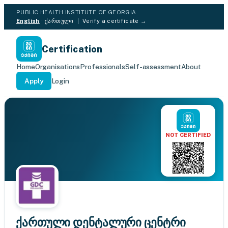
PUBLIC HEALTH INSTITUTE OF GEORGIA
English
·
ქართული
|
Verify a certificate →
Certification
Home
Organisations
Professionals
Self-assessment
About
Apply
Login
NOT CERTIFIED
ქართული დენტალური ცენტრი