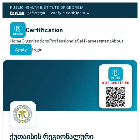
PUBLIC HEALTH INSTITUTE OF GEORGIA
English
·
ქართული
|
Verify a certificate →
Certification
Home
Organisations
Professionals
Self-assessment
About
Apply
Login
NOT CERTIFIED
ქუთაისის რეგიონალური